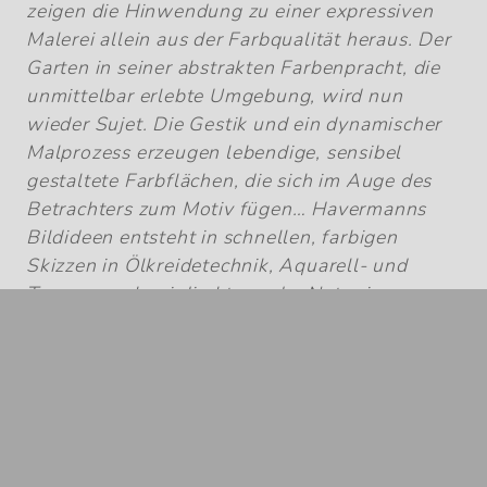
zeigen die Hinwendung zu einer expressiven
Malerei allein aus der Farbqualität heraus. Der
Garten in seiner abstrakten Farbenpracht, die
unmittelbar erlebte Umgebung, wird nun
wieder Sujet. Die Gestik und ein dynamischer
Malprozess erzeugen lebendige, sensibel
gestaltete Farbflächen, die sich im Auge des
Betrachters zum Motiv fügen… Havermanns
Bildideen entsteht in schnellen, farbigen
Skizzen in Ölkreidetechnik, Aquarell- und
Temperamalerei direkt vor der Natur im
eigenen Garten oder bei Freunden in den
Gärten der Provence und Italiens… es ist die nie
nachlassende Auseinandersetzung mit der
Malerei, die Paul Havermann zu neuen Bildern
drängt."
Dr. Bärbel Schäfer, 2018